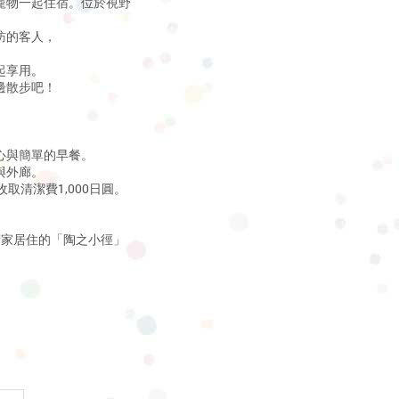
寵物一起住宿。位於視野
訪的客人，
起享用。
邊散步吧！
。
心與簡單的早餐。
與外廊。
取清潔費1,000日圓。
。
術家居住的「陶之小徑」
。