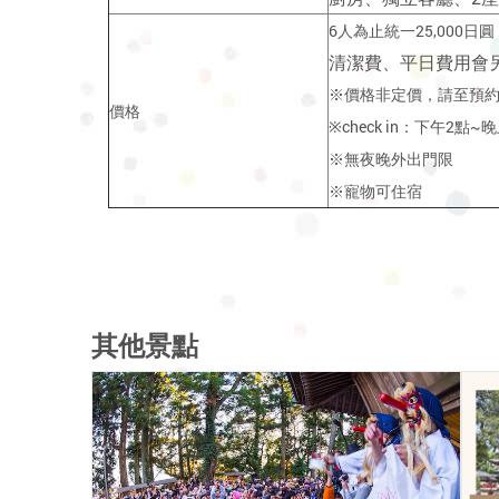
6人為止統一25,000日圓
清潔費、平日費用會
※價格非定價，請至預
價格
※check in：下午2點~
※無夜晚外出門限
※寵物可住宿
其他景點