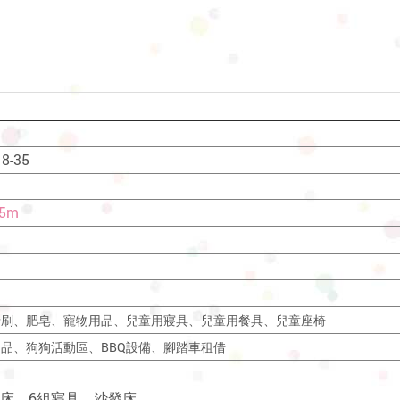
-35
k5m
牙刷、肥皂、寵物用品、兒童用寢具、兒童用餐具、兒童座椅
品、狗狗活動區、BBQ設備、腳踏車租借
座床、6組寢具、沙發床