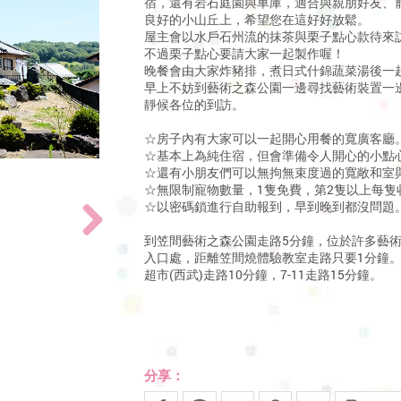
宿，還有岩石庭園與車庫，適合與親朋好友、
良好的小山丘上，希望您在這好好放鬆。
屋主會以水戶石州流的抹茶與栗子點心款待來
不過栗子點心要請大家一起製作喔！
晚餐會由大家炸豬排，煮日式什錦蔬菜湯後一
早上不妨到藝術之森公園一邊尋找藝術裝置一
靜候各位的到訪。
☆房子內有大家可以一起開心用餐的寬廣客廳
☆基本上為純住宿，但會準備令人開心的小點
☆還有小朋友們可以無拘無束度過的寬敞和室
☆無限制寵物數量，1隻免費，第2隻以上每隻收
☆以密碼鎖進行自助報到，早到晚到都沒問題
到笠間藝術之森公園走路5分鐘，位於許多藝
入口處，距離笠間燒體驗教室走路只要1分鐘
超市(西武)走路10分鐘，7-11走路15分鐘。
分享：