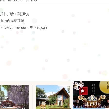
另計，繁忙期加價
約頁面向民宿確認
晚上12點/
check
out：早上10點前