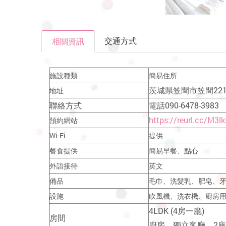
交通方式
相關資訊
施設種類
簡易住所
茨城県笠間市笠間2218
地址
聯絡方式
電話090-6478-3983
https://reurl.cc/M3l
預約網站
Wi-Fi
提供
餐食提供
簡易早餐、點心
外語接待
英文
備品
毛巾、洗髮乳、肥皂、
設施
吹風機、洗衣機、廚房用
4LDK (4房一廳)
房間
廚房、獨立客廳、2