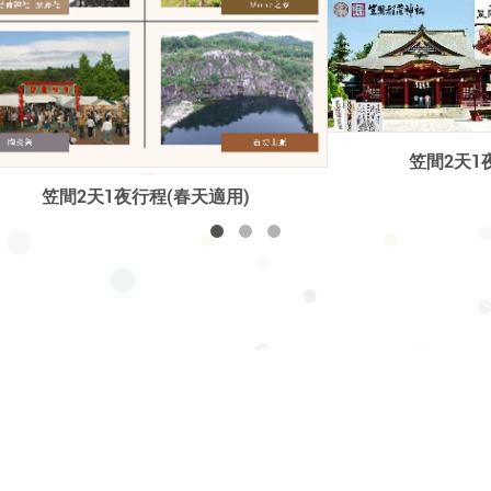
笠間2天1夜(適用8月上旬)
M