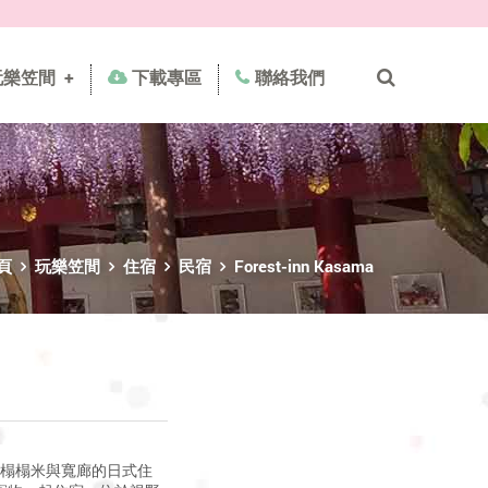
玩樂笠間
+
下載專區
聯絡我們
頁
玩樂笠間
住宿
民宿
Forest-inn Kasama
、擁有榻榻米與寬廊的日式住