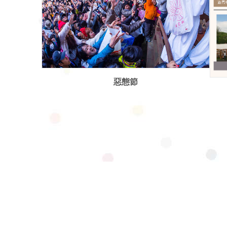
笠間2天1夜行程(春天適用)