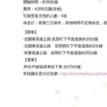
體驗時間：約30分鐘
費用：4,500日圓(含稅)
可接受當天預約人數：6名
休息日：星期三公休外，其他時間不定期休息，
【開車】
‧北關東高速公路 友部IC下平面道路約18分鐘
‧北關東高速公路 笠間西IC下平面道路約2分鐘
‧常磐高速公路 岩間IC下平面道路約35分鐘
【電車】
JR水戶線福原車站下車 步行5分鐘
常陸國出雲大社
官網：
http://izumotaisha.or.jp/ma