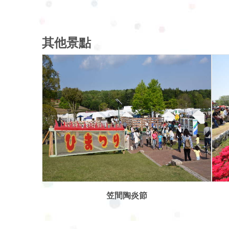
其他景點
笠間杜鵑花公園