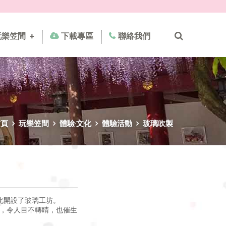
玩樂笠間
+
下載專區
聯絡我們
首頁
玩樂笠間
體驗‧文化
體驗活動
玻璃吹製
此開設了玻璃工坊。
璃，令人目不轉睛，也催生