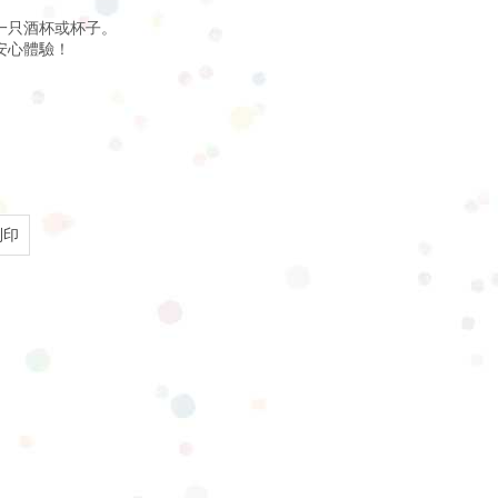
一只酒杯或杯子。
安心體驗！
列印