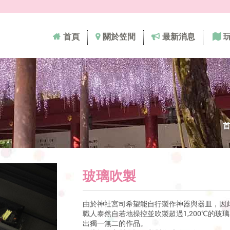
首頁
關於笠間
最新消息
玻璃吹製
由於神社宮司希望能自行製作神器與器皿，因
職人泰然自若地操控並吹製超過1,200℃的玻
出獨一無二的作品。