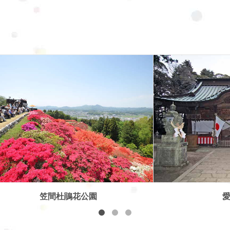
愛宕神社
笠