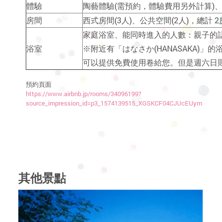
體驗
陶藝體驗(需預約，體驗費用另外計算)
房間
西式房間(3人)、公共空間(2人)，總計 2
家庭浴室、能同時進入的人數：親子的
浴室
※附近有「はなさか(HANASAKA)」的
可以提供免費使用卷給您。但是週六日則
預約頁面
https://www.airbnb.jp/rooms/34096199?
source_impression_id=p3_1574139515_XGSKCF04CJUcEUym
其他景點