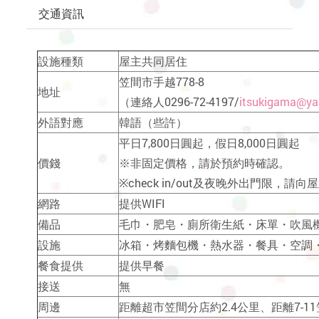
交通資訊
設施種類
屋主共同居住
笠間市手越778-8
地址
（連絡人0296-72-4197/
itsukigama@ya
外語對應
韓語（些許）
平日7,800日圓起，假日8,000日圓起
價錢
※非固定價格，請於預約時確認。
※check in/out及夜晚外出門限，請
網路
提供WIFI
備品
毛巾・肥皂・廁所衛生紙・床單・吹風
設施
冰箱・烤麵包機・熱水器・餐具・空調
餐食提供
提供早餐
接送
無
周邊
距離超市笠間分店約2.4公里、距離7-1