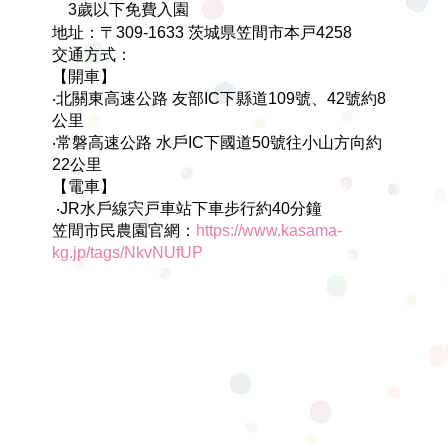
3歲以下免費入園
地址：
〒309-1633 茨城県笠間市本戸4258
交通方式：
【開車】
‧北關東高速公路 友部IC下縣道109號、42號約8
公里
‧常磐高速公路 水戶IC下國道50號往小山方向約
22公里
【電車】
‧JR水戶線宍戸車站下車步行約40分鐘
笠間市民農園官網：
https://www.kasama-
kg.jp/tags/NkvNUfUP