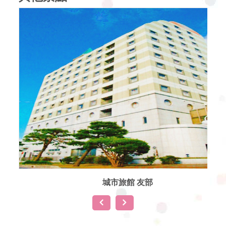
惡態節
部