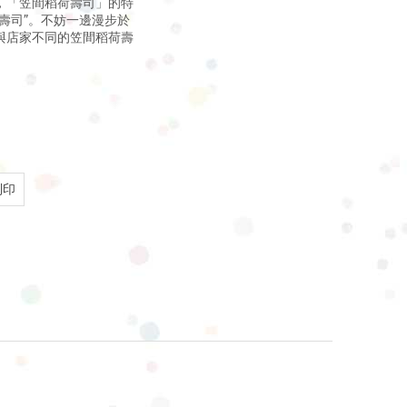
，「笠間稻荷壽司」的特
壽司”。不妨一邊漫步於
與店家不同的笠間稻荷壽
列印