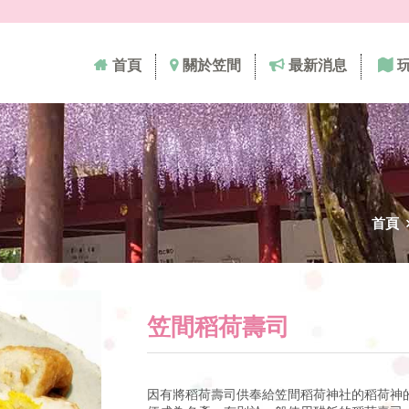
首頁
關於笠間
最新消息
首頁
笠間稻荷壽司
因有將稻荷壽司供奉給笠間稻荷神社的稻荷神