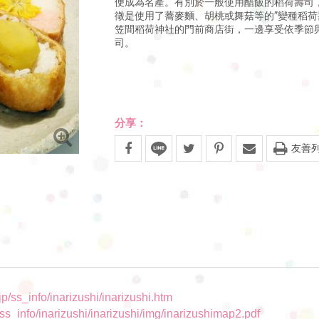
便成為名產。有別於一般使用醋飯的稻荷壽司
徵是使用了蕎麥麵、胡桃或舞菇等的”變種稻荷
笠間稻荷神社的門前商店街，一邊享受依季節
司。
分享：
友善
jp/ss_info/inarizushi/inarizushi.htm
/ss_info/inarizushi/inarizushi/img/inarizushimap2.pdf