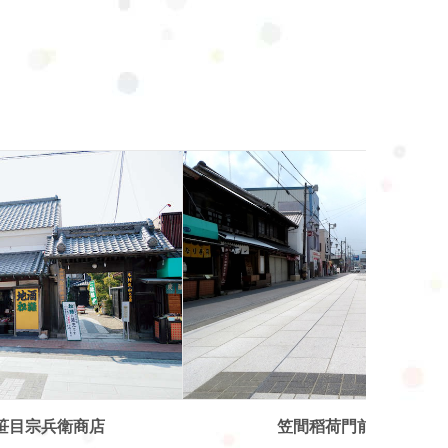
扶桑鄉村俱樂部
笠間稻荷門前商店街