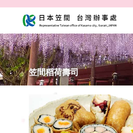
笠間稻荷壽司